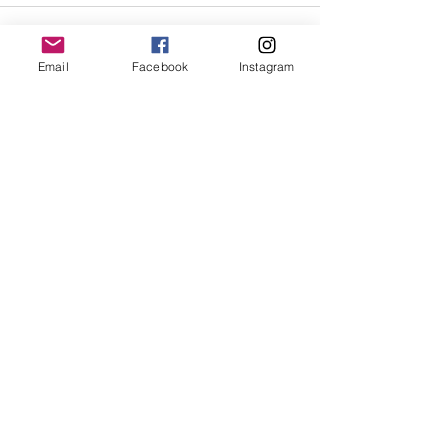
댓글
미국의 문화
Email
Facebook
Instagram
지원자 접수 안내
댓글을 입력하세요.
연락처
enterworld@gmail.com
+1 (814) 732-0415
WeChat: cassondra_enterline
Kakao:
centerline16412
인스타그램