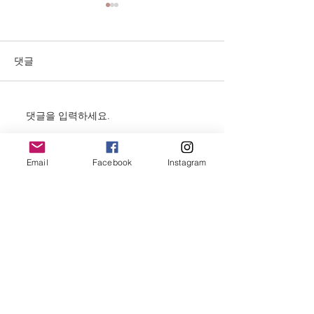
댓글
미국의 문화
댓글을 입력하세요.
미국 생활의 시
활의 시작
Email
Facebook
Instagram
연락처
enterworld@gmail.com
+1 (814) 732-0415
WeChat: cassondra_enterline
Kakao:
centerline16412