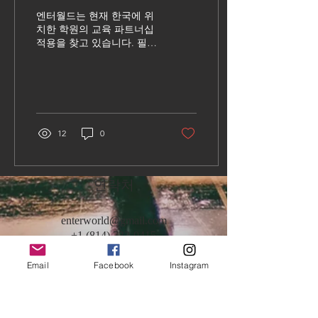
엔터월드는 현재 한국에 위
치한 학원의 교육 파트너십
적용을 찾고 있습니다. 필수
: 학생의 국제적 역량 개발
에 중점을 둔 과외 또는 교
육 시설. 기술은 영어, 스포
츠, 예술, 음악 또는 학업과
관련이있을 수 있지만 포함
되지 않습니다. 선호 :...
12
0
연락처
enterworld@gmail.com
+1 (814) 732-0415
WeChat: cassondra_enterline
Kakao:
centerline16412
Email
Facebook
Instagram