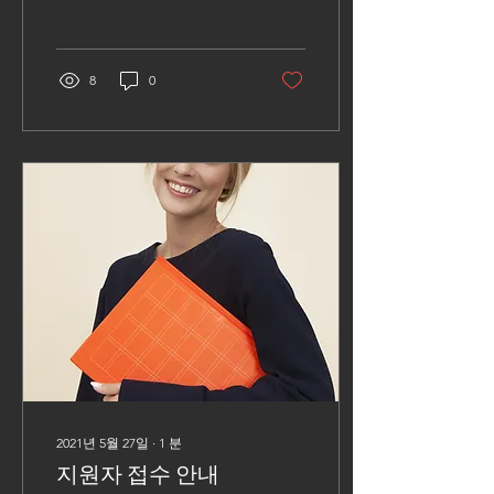
http://www.efcaonline.org
학비(2020-2021): $39,750
(학비, 주거 시설 및 언어 지
원 수업포함) ​ 미국...
8
0
2021년 5월 27일
∙
1
분
지원자 접수 안내