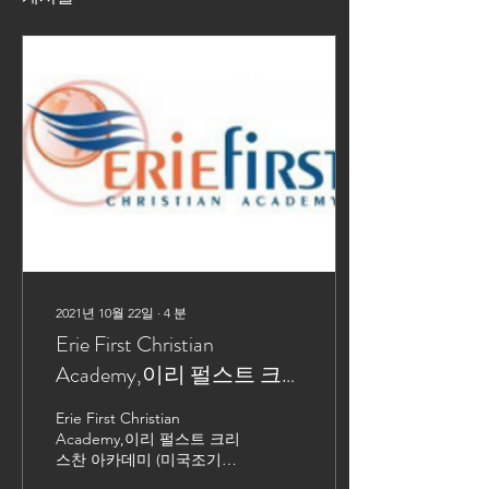
2021년 10월 22일
∙
4
분
Erie First Christian
Academy,이리 펄스트 크
리스찬 아카데미 (미국조
Erie First Christian
기유학)
Academy,이리 펄스트 크리
스찬 아카데미 (미국조기유
학) ​