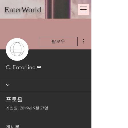
EnterWorld
더보기
팔로우
운영자
C. Enterline
프로필
가입일: 2019년 9월 27일
게시물