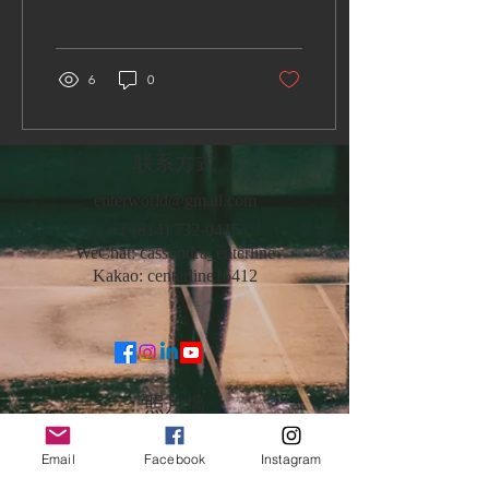
EnterWorld，以讨论针对您
的业务的最佳选择。 在新冠
病毒肺炎疫情期间，对于国
际企业来说，有哪些选择？
6
0
不要浪费您的时间！在这个
季节期间，许多企业都在想
方设法寻找机会。 ​...
联系方式
enterworld@gmail.com
+1 (814) 732-0415
WeChat: cassondra_enterline
Kakao: centerline16412
照片墙
Email
Facebook
Instagram