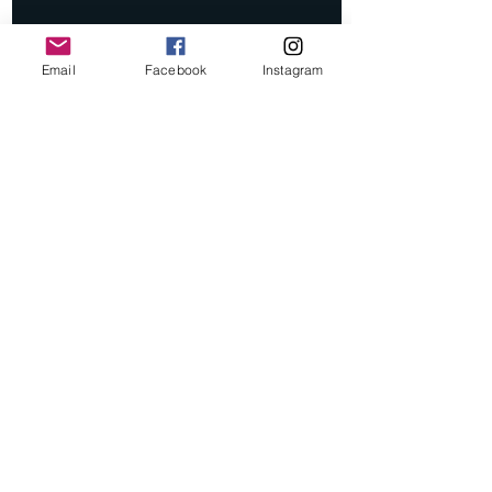
Email
Facebook
Instagram
C. Enterline
COVID 19 Resources
for International
Business in the US