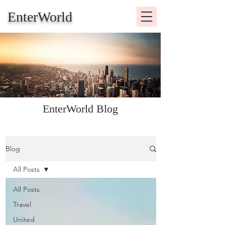
EnterWorld
EnterWorld Blog
Blog
All Posts
All Posts
Travel
United